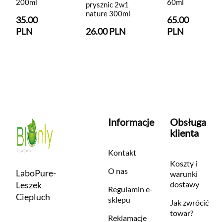
200ml
60ml
prysznic 2w1
nature 300ml
35.00
65.00
PLN
26.00 PLN
PLN
Informacje
Obsługa
klienta
Kontakt
Koszty i
O nas
LaboPure-
warunki
Leszek
dostawy
Regulamin e-
Ciepluch
sklepu
Jak zwrócić
towar?
Reklamacje