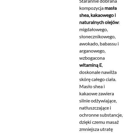
Starannie dobrana
kompozycja
masła
shea, kakaowego i
naturalnych olejów
:
migdałowego,
słonecznikowego,
awokado, babassu i
arganowego,
wzbogacona
witaminą E
,
doskonale nawilża
skórę całego ciała.
Masło shea i
kakaowe zawiera
silnie odżywiające,
natłuszczające i
ochronne substancje,
dzięki czemu masaż
zmniejsza utratę