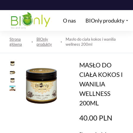
O nas
BIOnly produkty
Strona
BIOnly
Masło do ciała kokos i wanilia
główna
produkty
wellness 200ml
MASŁO DO
CIAŁA KOKOS I
WANILIA
WELLNESS
200ML
40.00
PLN