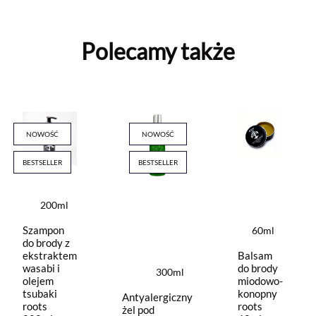
Polecamy także
NOWOŚĆ
NOWOŚĆ
BESTSELLER
BESTSELLER
200ml
Szampon
60ml
do brody z
ekstraktem
Balsam
wasabi i
do brody
300ml
olejem
miodowo-
tsubaki
konopny
Antyalergiczny
roots
roots
żel pod