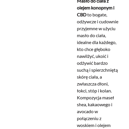
Masło do ciała z
olejem konopnym i
CBD
to bogate,
odżywcze i cudownie
przyjemne w użyciu
masło do ciała,
idealne dla każdego,
kto chce głęboko
nawilżyć, ukoić i
odżywić bardzo
suchą i spierzchniętą
skórę ciała, a
zwłaszcza dłoni,
łokci, stóp i kolan.
Kompozycja maseł
shea, kakaowego i
avocado w
połączeniu z
woskiem i olejem