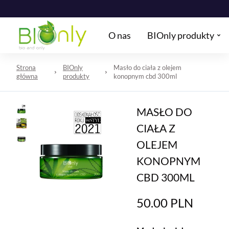
O nas
BIOnly produkty
Strona
BIOnly
Masło do ciała z olejem
główna
produkty
konopnym cbd 300ml
MASŁO DO
CIAŁA Z
OLEJEM
KONOPNYM
CBD 300ML
50.00
PLN