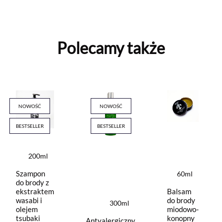
Polecamy także
NOWOŚĆ
NOWOŚĆ
BESTSELLER
BESTSELLER
200ml
Szampon
60ml
do brody z
ekstraktem
Balsam
wasabi i
do brody
300ml
olejem
miodowo-
tsubaki
konopny
Antyalergiczny