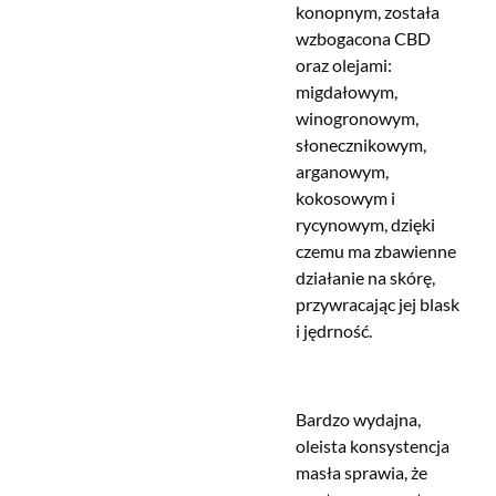
konopnym, została
wzbogacona CBD
oraz olejami:
migdałowym,
winogronowym,
słonecznikowym,
arganowym,
kokosowym i
rycynowym, dzięki
czemu ma zbawienne
działanie na skórę,
przywracając jej blask
i jędrność.
Bardzo wydajna,
oleista konsystencja
masła sprawia, że