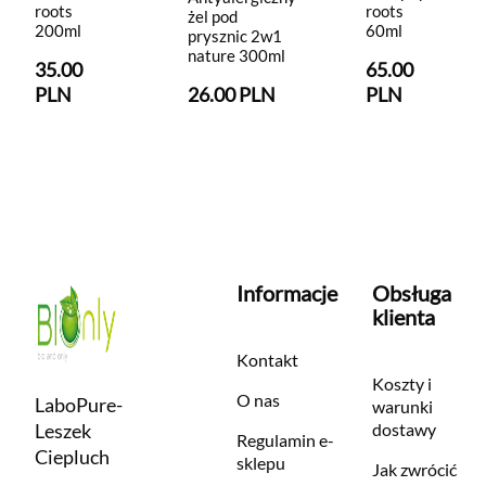
roots
roots
żel pod
200ml
60ml
prysznic 2w1
nature 300ml
35.00
65.00
PLN
26.00 PLN
PLN
Informacje
Obsługa
klienta
Kontakt
Koszty i
O nas
LaboPure-
warunki
Leszek
dostawy
Regulamin e-
Ciepluch
sklepu
Jak zwrócić