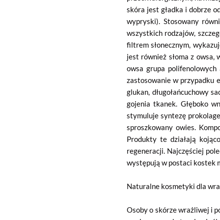
skóra jest gładka i dobrze o
wypryski). Stosowany równ
wszystkich rodzajów, szczeg
filtrem słonecznym, wykazu
jest również słoma z owsa, 
owsa grupa polifenolowych 
zastosowanie w przypadku eg
glukan, długołańcuchowy sac
gojenia tkanek. Głęboko wn
stymuluje syntezę prokolage
sproszkowany owies. Kompon
Produkty te działają kojąco
regeneracji. Najczęściej pol
występują w postaci kostek m
Naturalne kosmetyki dla wra
Osoby o skórze wrażliwej i 