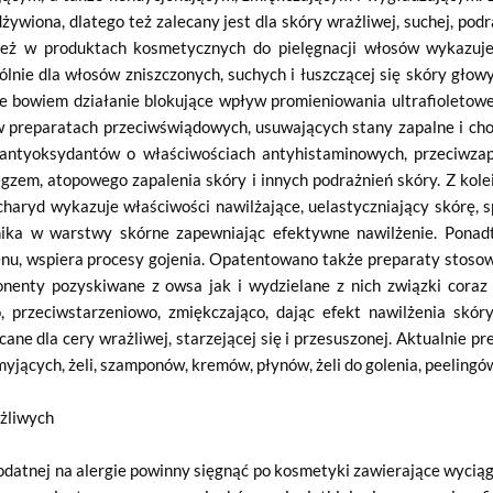
dżywiona, dlatego też zalecany jest dla skóry wrażliwej, suchej, pod
ież w produktach kosmetycznych do pielęgnacji włosów wykazuje
ólnie dla włosów zniszczonych, suchych i łuszczącej się skóry gło
je bowiem działanie blokujące wpływ promieniowania ultrafioleto
w preparatach przeciwświądowych, usuwających stany zapalne i ch
antyoksydantów o właściwościach antyhistaminowych, przeciwzap
zem, atopowego zapalenia skóry i innych podrażnień skóry. Z kole
haryd wykazuje właściwości nawilżające, uelastyczniający skórę, s
ika w warstwy skórne zapewniając efektywne nawilżenie. Ponadt
nu, wspiera procesy gojenia. Opatentowano także preparaty stosow
enty pozyskiwane z owsa jak i wydzielane z nich związki coraz 
, przeciwstarzeniowo, zmiękczająco, dając efekt nawilżenia skóry
ecane dla cery wrażliwej, starzejącej się i przesuszonej. Aktualnie 
yjących, żeli, szamponów, kremów, płynów, żeli do golenia, peelingó
żliwych
podatnej na alergie powinny sięgnąć po kosmetyki zawierające wycią