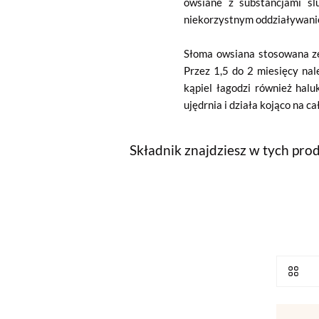
owsiane z substancjami ślu
niekorzystnym oddziaływani
Słoma owsiana stosowana zew
Przez 1,5 do 2 miesięcy nal
kąpiel łagodzi również halu
ujędrnia i działa kojąco na c
Składnik znajdziesz w tych pro