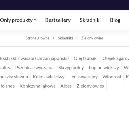
Only produkty
Bestsellery
Składniki
Blog
Strona główna
Składniki
Zielony owies
Ekstrakt z wasabi (chrzan japoński)
Olej tsubaki
Olejek agaro
polity
Pszenica zwyczajna
Skrzyp polny
Łopian większy
Wę
nuszka siewna
Kokos właściwy
Len zwyczajny
Winorośl
K
ło shea
Koniczyna łąkowa
Aloes
Zielony owies