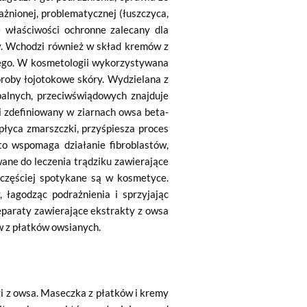
rażnionej, problematycznej (łuszczyca,
 właściwości ochronne zalecany dla
wy. Wchodzi również w skład kremów z
wego. W kosmetologii wykorzystywana
oroby łojotokowe skóry. Wydzielana z
alnych, przeciwświądowych znajduje
i zdefiniowany w ziarnach owsa beta-
płyca zmarszczki, przyśpiesza proces
o wspomaga działanie fibroblastów,
ane do leczenia trądziku zawierające
częściej spotykane są w kosmetyce.
, łagodząc podrażnienia i sprzyjając
preparaty zawierające ekstrakty z owsa
w z płatków owsianych.
gi z owsa. Maseczka z płatków i kremy