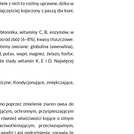
ele z nich to rośliny uprawne, dziko w
jczęściej kojarzony z paszą dla koni,
 błonnika, witaminy C, B, enzymów, w
pośród zbóż (6–8%), kwasy tłuszczowe:
einy owsiane: globulina (awenalina),
 potas, wapń, magnez, żelazo, fosfor,
kże ślady witamin K, E i D. Najwięcej
giczne; Kondycjonujące, zmiękczające,
no poprzez zmielenie ziaren owsa do
ającym, ochronnym, przyśpieszającym
 również właściwości kojące o silnym
ciwutleniającym, przeciwzapalnym,
godzi i goi podrażnienia, sprawia że