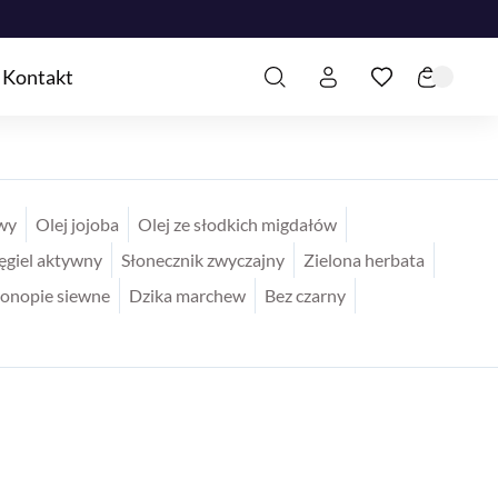
Kontakt
wy
Olej jojoba
Olej ze słodkich migdałów
giel aktywny
Słonecznik zwyczajny
Zielona herbata
onopie siewne
Dzika marchew
Bez czarny