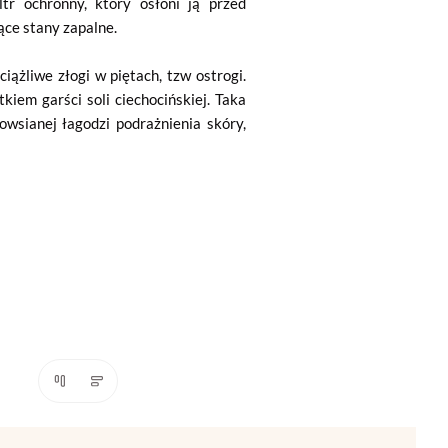
tr ochronny, który osłoni ją przed
ce stany zapalne.
ążliwe złogi w piętach, tzw ostrogi.
iem garści soli ciechocińskiej. Taka
owsianej łagodzi podrażnienia skóry,