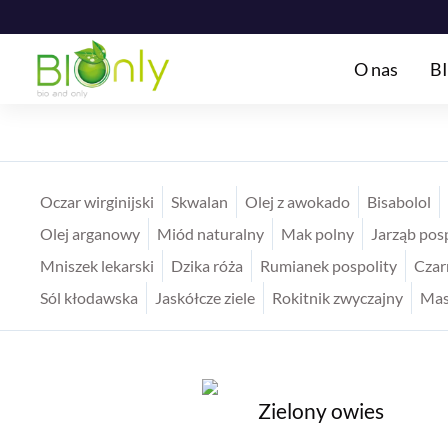
O nas
BI
Oczar wirginijski
Skwalan
Olej z awokado
Bisabolol
Olej arganowy
Miód naturalny
Mak polny
Jarząb pos
Mniszek lekarski
Dzika róża
Rumianek pospolity
Czar
Sól kłodawska
Jaskółcze ziele
Rokitnik zwyczajny
Mas
Zielony owies