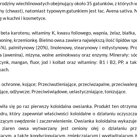
 rodziny wiechlinowatych obejmujący około 35 gatunków, z których wi
y (chwast), natomiast typowym gatunkiem jest łac. Avena sativa. Na
ię w kuchni i kosmetyce.
beta karotenu, witaminy K, kwasu foliowego, wapnia, żelaz, białka,
poninę, krzemionkę. Bielmo owsa zawiera największą ilość lipidów s
5%), palmitynowy (20%), linolenowy, stearynowy i mitystynowy. Prot
na (awenina), mizyna, wolne aminokwasy oraz enzymy. Minerały: sód,
 cynk, mangan, fluor, jod i kolbat oraz witaminy: B1 i B2, PP, a ta
kach.
 ochronne, kojące; Przeciwutleniające, przeciwzapalne, przeciwaler
ące, odżywcze; Przeciwświądowe, uelastyczniające, tonizujące.
iła się po raz pierwszy koloidalna owsianka. Produkt ten otrzyma
dru, który zapewniał właściwości koloidalne o działaniu oczyszcz
odzącym swędzenie i zaczerwienienie. Owsianka koloidalna wykazuje
Z ziaren owsa wytwarzany jest ceniony olej o działaniu prze
jącym, a także kondycjonującym, zmiękczającym i wygładzającym. Ła