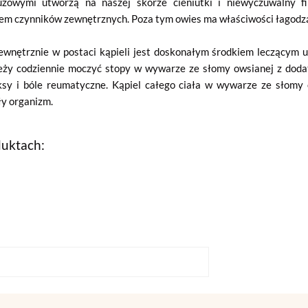
zowymi utworzą na naszej skórze cieniutki i niewyczuwalny fil
em czynników zewnętrznych. Poza tym owies ma właściwości łagodzą
nętrznie w postaci kąpieli jest doskonałym środkiem leczącym uci
eży codziennie moczyć stopy w wywarze ze słomy owsianej z dodatk
ksy i bóle reumatyczne. Kąpiel całego ciała w wywarze ze słomy 
ały organizm.
duktach: