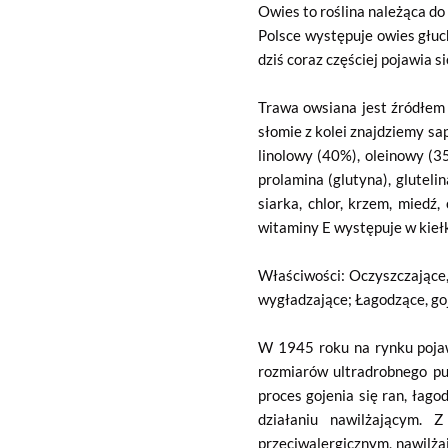
Owies to roślina należąca do
Polsce występuje owies głuch
dziś coraz częściej pojawia s
Trawa owsiana jest źródłem 
słomie z kolei znajdziemy sa
linolowy (40%), oleinowy (3
prolamina (glutyna), gluteli
siarka, chlor, krzem, miedź,
witaminy E występuje w kieł
Właściwości: Oczyszczające,
wygładzające; Łagodzące, goj
W 1945 roku na rynku pojaw
rozmiarów ultradrobnego pu
proces gojenia się ran, łag
działaniu nawilżającym. 
przeciwalergicznym, nawilża